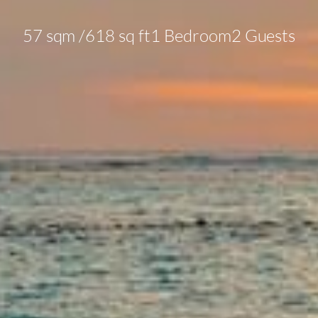
57 sqm /
618 sq ft
1 Bedroom
2 Guests