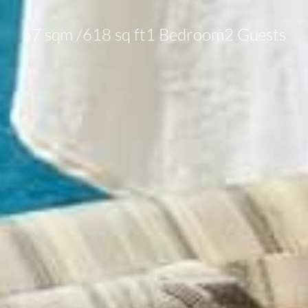
57 sqm /
618 sq ft
1 Bedroom
2 Guests