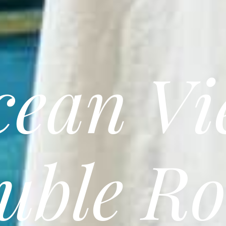
cean Vi
uble R