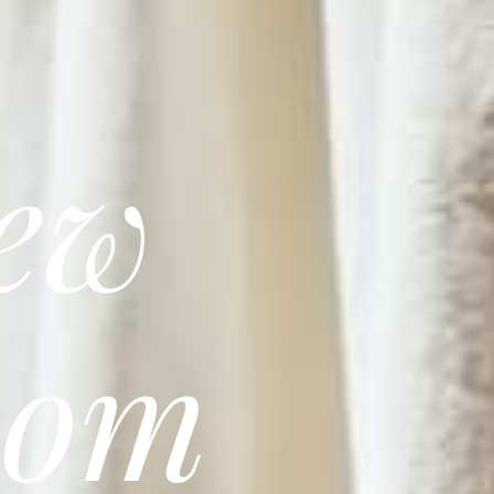
ew
oom